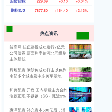
国债指数
229.69
+0.10
+0.04%
期指IC0
7877.80
+164.40
+2.13%
热点资讯
益高网 任丘建投成功发行7亿元
公司债券 票面利率创河北同级别
主体新低
辉煌配资 伊朗称成功打击以色列
南部多个城市及中东美军基地
和兴配资 开盘|国内期货主力合约
涨跌互现 不锈钢（SS）涨近3%
惠泽配资 补充资本500亿后，浦