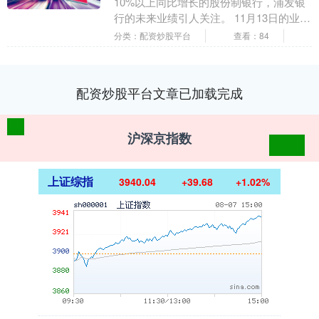
10%以上同比增长的股份制银行，浦发银
行的未来业绩引人关注。 11月13日的业绩
说明会上，副行长、董事会秘书张健进一
分类：配资炒股平台
查看：84
步拆解....
配资炒股平台文章已加载完成
沪深京指数
上证综指
3940.04
+39.68
+1.02%