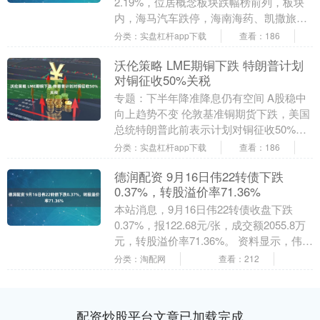
2.19%，位居概念板块跌幅榜前列，板块
内，海马汽车跌停，海南海药、凯撒旅
业、康芝药业等跌幅居前，股价上涨的有8
分类：实盘杠杆app下载
查看：186
只，涨幅....
沃伦策略 LME期铜下跌 特朗普计划
对铜征收50%关税
专题：下半年降准降息仍有空间 A股稳中
向上趋势不变 伦敦基准铜期货下跌，美国
总统特朗普此前表示计划对铜征收50%关
税，此举可能引发全球金属市场进一步动
分类：实盘杠杆app下载
查看：186
荡。 周三....
德润配资 9月16日伟22转债下跌
0.37%，转股溢价率71.36%
本站消息，9月16日伟22转债收盘下跌
0.37%，报122.68元/张，成交额2055.8万
元，转股溢价率71.36%。 资料显示，伟
22转债信用级别为“AA”....
分类：淘配网
查看：212
配资炒股平台文章已加载完成